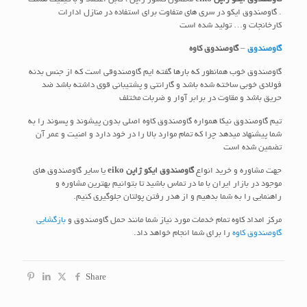
. گاوصندوق ایکو در سری های متفاوت برای استفاده در منازل ادارات
کارخانجات و… تولید شده است
گاوصندوق
–
گاوصندوق کاوه
گاوصندوق خوب همانطور که بارها گفته ایم گاوصندوقی است که از جنس بدنه
فولادی خوبی ساخته شده باشد و گارانتی و پشتیبانی قوی داشته باشد ضد
حریق باشد و مقاوت در برابر آوار و ضربات مختلف
تیم گاوصندوق نیکا همواره گاوصندوق کاوه اصلی بدون پیشوند و پسوند را به
شما پیشنهاد میدهد چرا که تمام موارد بالا را در خود دارد و امنیت و عمر آن
تضمین شده است
جهت مشاوره و خرید انواع
گاوصندوق ایکو ژاپن eiko
یا سایر گاوصندوق های
موجود در بازار ایران با ما در تماس باشید تا بتوانیم بهترین مشاوره و
راهنمایی را به شما بدهیم و از هدر رفتن پولتان جلوگیری کنیم.
مرکز امداد کاوه تمام خدمات مورد نیاز شما مانند حمل گاوصندوق و
بازگشایی
گاوصندوق کاوه
را برای شما انجام خواهد داد.
Share