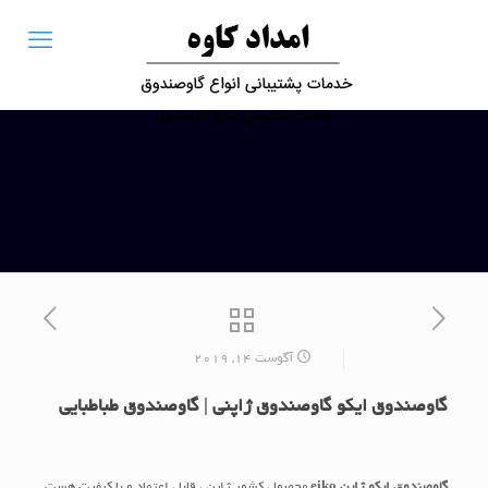
آگوست 14, 2019
گاوصندوق ایکو گاوصندوق ژاپنی | گاوصندوق طباطبایی
گاوصندوق ایکو ژاپن eiko
محصول کشور ژاپن ، قابل اعتماد و با کیفیت هست