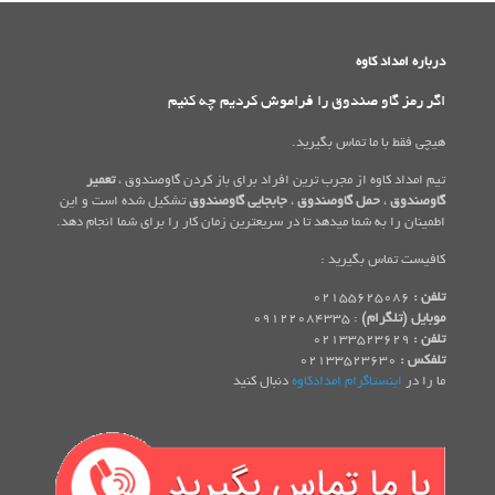
درباره امداد کاوه
اگر رمز گاو صندوق را فراموش کردیم چه کنیم
هیچی فقط با ما تماس بگیرید.
تیم امداد کاوه از مجرب ترین افراد برای باز کردن گاوصندوق ،
تعمیر
گاوصندوق
،
حمل گاوصندوق
،
جابجایی گاوصندوق
تشکیل شده است و این
اطمینان را به شما میدهد تا در سریعترین زمان کار را برای شما انجام دهد.
کافیست تماس بگیرید :
تلفن :
02155625086
موبایل (تلگرام)
: 09122084335
تلفن :
02133523629
تلفکس :
02133523630
ما را در
اینستاگرام امدادکاوه
دنبال کنید